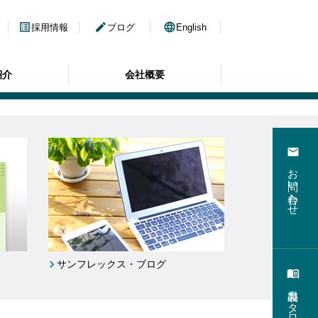
list_alt
edit
language
採用情報
ブログ
English
紹介
会社概要
email
お問い合わせ
サンフレックス・ブログ
menu_book
製品カタログ