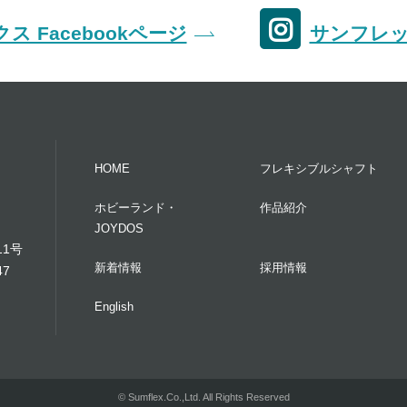
ス Facebookページ
サンフレック
HOME
フレキシブルシャフト
ホビーランド・
作品紹介
JOYDOS
11号
新着情報
採用情報
47
English
© Sumflex.Co.,Ltd. All Rights Reserved