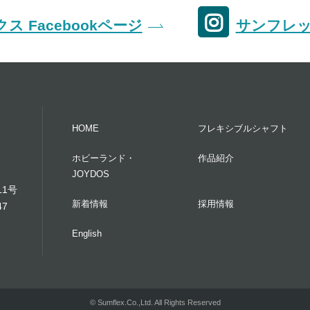
ス Facebookページ
サンフレック
HOME
フレキシブルシャフト
ホビーランド・
作品紹介
JOYDOS
11号
新着情報
採用情報
47
English
© Sumflex.Co.,Ltd. All Rights Reserved