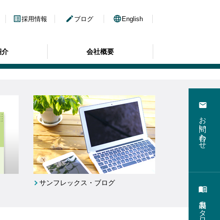
list_alt
edit
language
採用情報
ブログ
English
紹介
会社概要
email
お問い合わせ
サンフレックス・ブログ
menu_book
製品カタログ