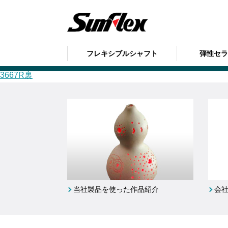
sumflex
の記事
フレキシブルシャフト
弾性セ
3667R裏
3667R裏
当社製品を使った作品紹介
会