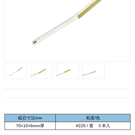
砥石寸法mm
粒度/色
70×10×6mm厚
#220 / 黄 ５本入