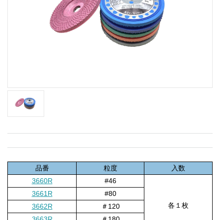
品番
粒度
入数
3660R
#46
3661R
#80
各１枚
3662R
＃120
3663R
＃180