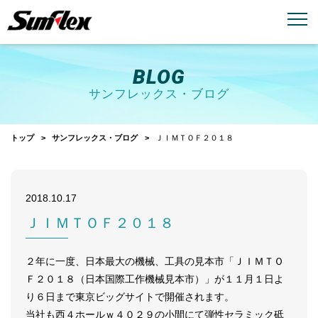
email
menu_book
お問い合わせ
製品カタログ
BLOG
サンフレックス・ブログ
トップ
サンフレックス・ブログ
ＪＩＭＴＯＦ２０１８
2018.10.17
ＪＩＭＴＯＦ２０１８
２年に一度、日本最大の機械、工具の見本市「ＪＩＭＴＯ
Ｆ２０１８（日本国際工作機械見本市）」が１１月１日よ
り６日まで東京ビッグサイトで開催されます。
当社も西４ホールｗ４０２９の小間にて弾性セラミック砥