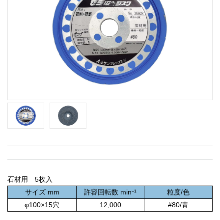
石材用 5枚入
サイズ mm
許容回転数 min⁻¹
粒度/色
φ100×15穴
12,000
#80/青