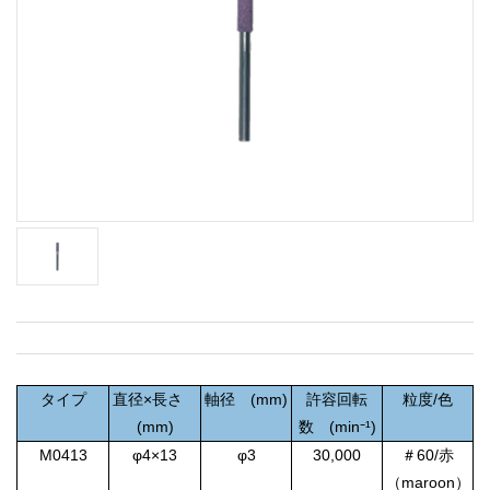
タイプ
直径×長さ
軸径 (mm)
許容回転
粒度/色
(mm)
数 (min⁻¹)
M0413
φ4×13
φ3
30,000
＃60/赤
（maroon）