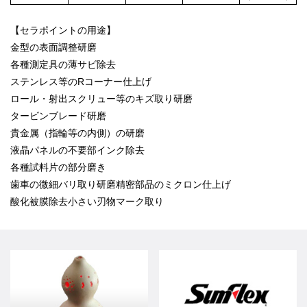
【セラポイントの用途】
金型の表面調整研磨
各種測定具の薄サビ除去
ステンレス等のRコーナー仕上げ
ロール・射出スクリュー等のキズ取り研磨
タービンブレード研磨
貴金属（指輪等の内側）の研磨
液晶パネルの不要部インク除去
各種試料片の部分磨き
歯車の微細バリ取り研磨精密部品のミクロン仕上げ
酸化被膜除去小さい刃物マーク取り