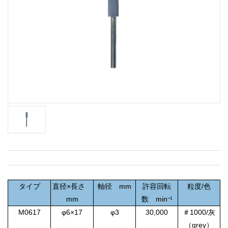
タイプ
直径×長さ
軸径 mm
許容回転
粒度/色
mm
数 min⁻¹
M0617
φ6×17
φ3
30,000
＃1000/灰
（grey）