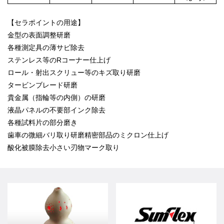
【セラポイントの用途】
金型の表面調整研磨
各種測定具の薄サビ除去
ステンレス等のRコーナー仕上げ
ロール・射出スクリュー等のキズ取り研磨
タービンブレード研磨
貴金属（指輪等の内側）の研磨
液晶パネルの不要部インク除去
各種試料片の部分磨き
歯車の微細バリ取り研磨精密部品のミクロン仕上げ
酸化被膜除去小さい刃物マーク取り