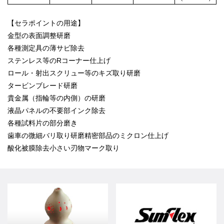
【セラポイントの用途】
金型の表面調整研磨
各種測定具の薄サビ除去
ステンレス等のRコーナー仕上げ
ロール・射出スクリュー等のキズ取り研磨
タービンブレード研磨
貴金属（指輪等の内側）の研磨
液晶パネルの不要部インク除去
各種試料片の部分磨き
歯車の微細バリ取り研磨精密部品のミクロン仕上げ
酸化被膜除去小さい刃物マーク取り