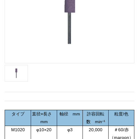
タイプ
直径×長さ
軸径 mm
許容回転
粒度/色
mm
数 min⁻¹
M1020
φ10×20
φ3
20,000
＃60/赤
（maroon）