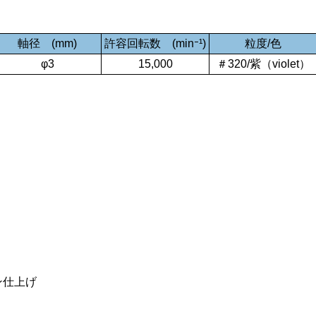
軸径 (mm)
許容回転数 (min⁻¹)
粒度/色
φ3
15,000
＃320/紫（violet）
ン仕上げ