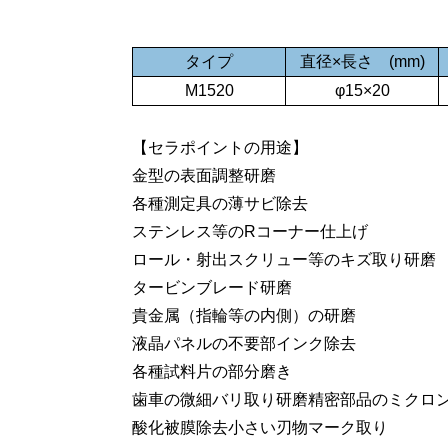
タイプ
直径×長さ (mm)
M1520
φ15×20
【セラポイントの用途】
金型の表面調整研磨
各種測定具の薄サビ除去
ステンレス等のRコーナー仕上げ
ロール・射出スクリュー等のキズ取り研磨
タービンブレード研磨
貴金属（指輪等の内側）の研磨
液晶パネルの不要部インク除去
各種試料片の部分磨き
歯車の微細バリ取り研磨精密部品のミクロ
酸化被膜除去小さい刃物マーク取り