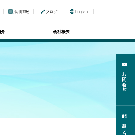
list_alt
edit
language
採用情報
ブログ
English
紹介
会社概要
email
お問い合わせ
menu_book
製品カタログ