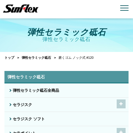
email
menu_book
お問い合わせ
製品カタログ
弾性セラミック砥石
弾性セラミック砥石
トップ
弾性セラミック砥石
磨くゴム ノック式 #120
弾性セラミック砥石
弾性セラミック砥石全商品
セラジスク
セラジスク ソフト