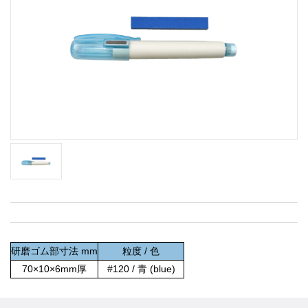
研磨ゴム部寸法 mm
粒度 / 色
70×10×6mm厚
#120 / 青 (blue)