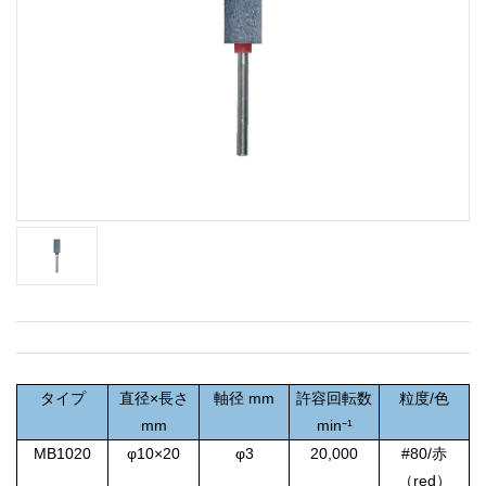
タイプ
直径×長さ
軸径 mm
許容回転数
粒度/色
mm
min⁻¹
MB1020
φ10×20
φ3
20,000
#80/赤
（red）