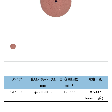
タイプ
直径×厚み×穴径
許容回転数
粒度 / 色
mm
min⁻¹
CFS226
φ22×6×1.5
12,000
＃500 /
brown（茶）