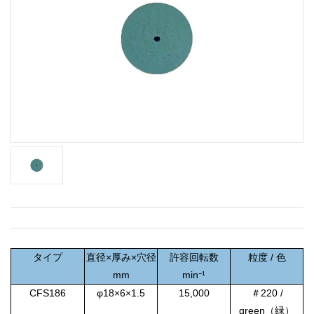
タイプ
直径×厚み×穴径
許容回転数
粒度 / 色
mm
min⁻¹
CFS186
φ18×6×1.5
15,000
＃220 /
green（緑）