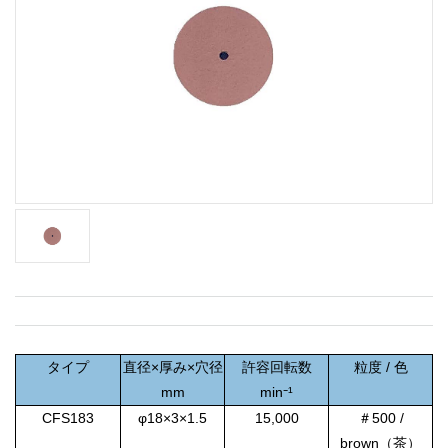
タイプ
直径×厚み×穴径
許容回転数
粒度 / 色
mm
min⁻¹
CFS183
φ18×3×1.5
15,000
＃500 /
brown（茶）