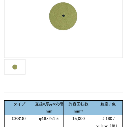
タイプ
直径×厚み×穴径
許容回転数
粒度 / 色
mm
min⁻¹
CFS182
φ18×2×1.5
15,000
＃180 /
yellow（黄）