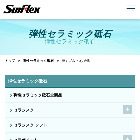
email
menu_book
お問い合わせ
製品カタログ
弾性セラミック砥石
弾性セラミック砥石
トップ
弾性セラミック砥石
磨くゴム へら #46
弾性セラミック砥石
弾性セラミック砥石全商品
セラジスク
セラジスク ソフト