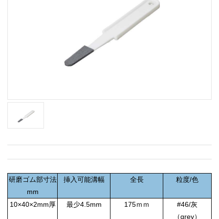
研磨ゴム部寸法
挿入可能溝幅
全長
粒度/色
mm
10×40×2mm厚
最少4.5mm
175ｍｍ
#46/灰
（grey）