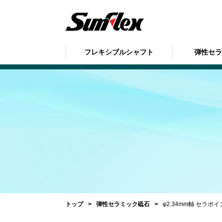
フレキシブルシャフト
弾性セ
トップ
弾性セラミック砥石
φ2.34mm軸 セラポ