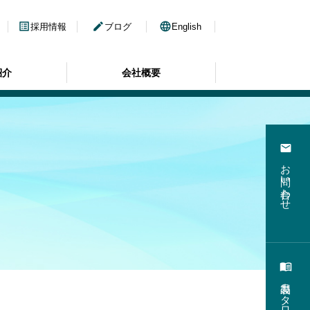
list_alt
edit
language
採用情報
ブログ
English
紹介
会社概要
email
お問い合わせ
menu_book
製品カタログ