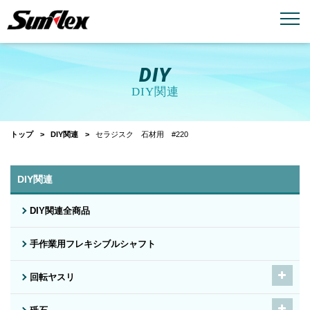
email
menu_book
お問い合わせ
製品カタログ
DIY
DIY関連
トップ
DIY関連
セラジスク 石材用 #220
DIY関連
DIY関連全商品
手作業用フレキシブルシャフト
回転ヤスリ