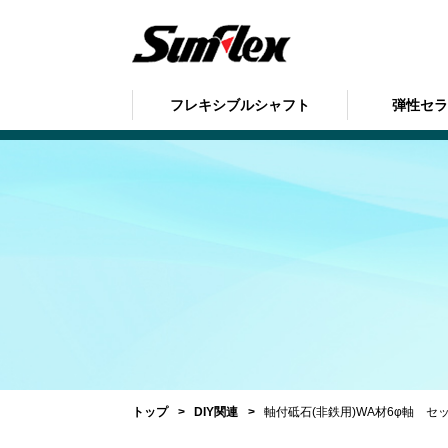
フレキシブルシャフト
弾性セ
トップ
DIY関連
軸付砥石(非鉄用)WA材6φ軸 セ