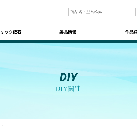
ラミック砥石
製品情報
作品
DIY
DIY関連
ット