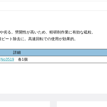
やや劣る。劈開性が高いため、軽研削作業に有効な砥粒。
接ビート除去に。
高速回転での使用が効果的。
詳細
No3519
各1個