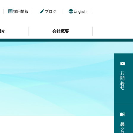
list_alt
edit
language
採用情報
ブログ
English
紹介
会社概要
email
お問い合わせ
menu_book
製品カタログ