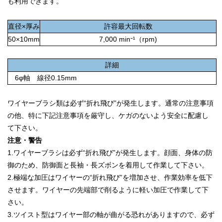
も利用できます。
直径×厚み
許容最大回転数
50×10mm
7,000 min⁻¹（rpm)
詳細
6φ軸 線径0.15mm
ワイヤーブラシ類は必ず“折れ飛び”が発生します。通常の注意事項
の他、特に下記注意事項を厳守し、ケガのないよう安全に配慮し
て下さい。
注意・警告
1.ワイヤーブラシは必ず“折れ飛び”が発生します。顔面、身体の防
御のため、防御面と長袖・長ズボンを着用して作業して下さい。
2.
極端な加圧はワイヤーの“折れ飛び”を増加させ、作業効率を低下
させます。ワイヤーの先端部で削るように軽い加圧で作業して下
さい。
3.
ツイスト型はワイヤー部の軸が曲がる恐れがありますので、必ず