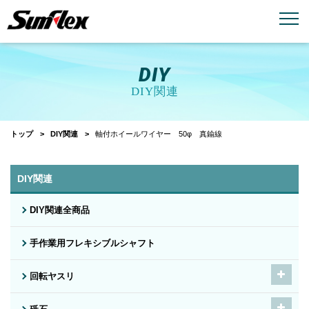
email
menu_book
お問い合わせ
製品カタログ
DIY
DIY関連
トップ
DIY関連
軸付ホイールワイヤー 50φ 真鍮線
DIY関連
DIY関連全商品
手作業用フレキシブルシャフト
回転ヤスリ