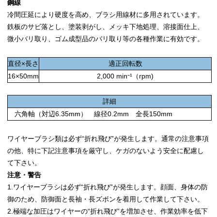
鋼線
冷間圧延により硬度を高め、ブラシ用線材に多用されています。
鉄板のサビ落とし、塗装剥がし、メッキ下地処理、溶接面仕上、
微小バリ取り、ゴム成型品のバリ取り等の各種作業に有効です。
直径×長さ
適正回転数
16×50mm
2,000 min⁻¹（rpm)
詳細
六角軸（対辺6.35mm） 線径0.2mm 全長150mm
ワイヤーブラシ類は必ず“折れ飛び”が発生します。通常の注意事項
の他、特に下記注意事項を厳守し、ケガのないよう安全に配慮し
て下さい。
注意・警告
1.ワイヤーブラシは必ず“折れ飛び”が発生します。顔面、身体の防
御のため、防御面と長袖・長ズボンを着用して作業して下さい。
2.
極端な加圧はワイヤーの“折れ飛び”を増加させ、作業効率を低下