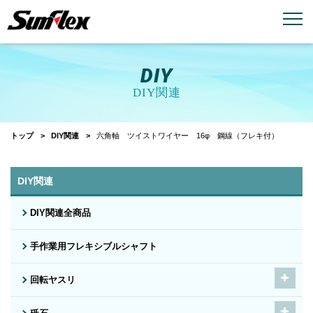
email
menu_book
お問い合わせ
製品カタログ
DIY
DIY関連
トップ
DIY関連
六角軸 ツイストワイヤー 16φ 鋼線（フレキ付）
DIY関連
DIY関連全商品
手作業用フレキシブルシャフト
回転ヤスリ