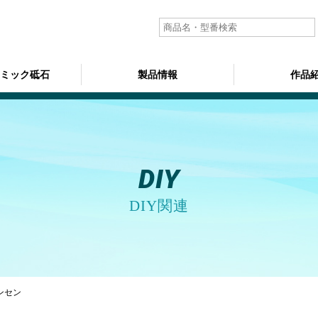
ラミック砥石
製品情報
作品
DIY
DIY関連
ンセン