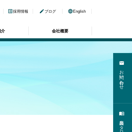
list_alt
edit
language
採用情報
ブログ
English
紹介
会社概要
email
お問い合わせ
menu_book
製品カタログ