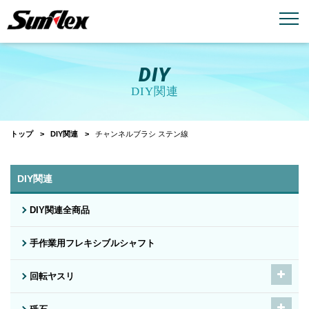
email
menu_book
お問い合わせ
製品カタログ
DIY
DIY関連
トップ
DIY関連
チャンネルブラシ ステン線
DIY関連
DIY関連全商品
手作業用フレキシブルシャフト
回転ヤスリ