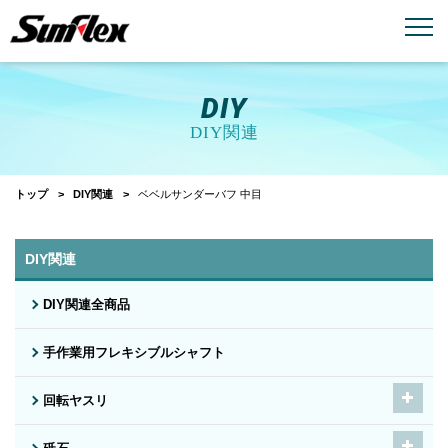
email
menu_book
お問い合わせ
製品カタログ
DIY
DIY関連
トップ
DIY関連
ベベルサンダーバフ 中目
DIY関連
DIY関連全商品
手作業用フレキシブルシャフト
回転ヤスリ