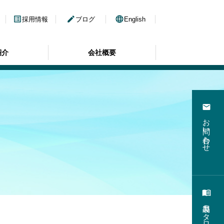
list_alt
edit
language
採用情報
ブログ
English
紹介
会社概要
email
お問い合わせ
menu_book
製品カタログ