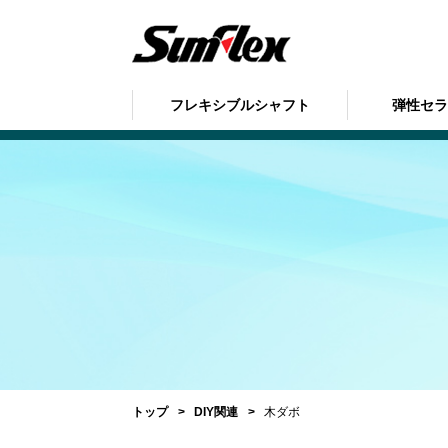
フレキシブルシャフト
弾性セ
トップ
DIY関連
木ダボ