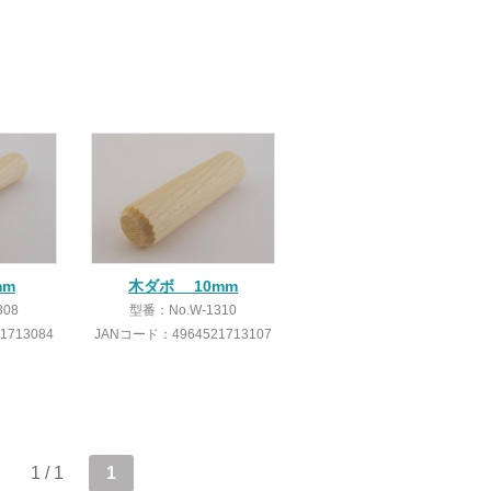
mm
木ダボ 10mm
308
型番：No.W-1310
1713084
JANコード：4964521713107
1 / 1
1