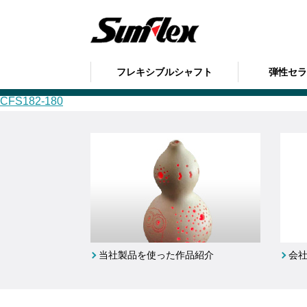
sumflex
の記事
フレキシブルシャフト
弾性セ
CFS182-180
CFS182-180
当社製品を使った作品紹介
会