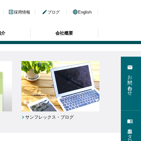
list_alt
edit
language
採用情報
ブログ
English
紹介
会社概要
email
お問い合わせ
サンフレックス・ブログ
menu_book
製品カタログ