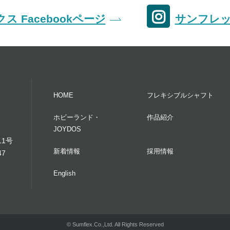
ス Facebookページ
サンフレック
HOME
フレキシブルシャフト
ホビーランド・
作品紹介
JOYDOS
11号
新着情報
採用情報
47
English
© Sumflex.Co.,Ltd. All Rights Reserved