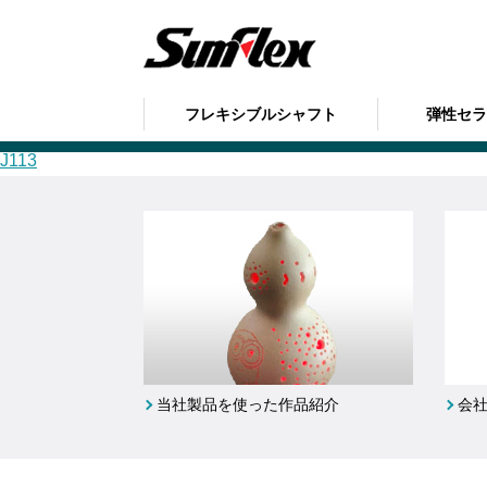
sumflex
の記事
フレキシブルシャフト
弾性セ
J113
J113
当社製品を使った作品紹介
会