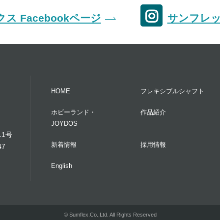
ス Facebookページ
サンフレック
HOME
フレキシブルシャフト
ホビーランド・
作品紹介
JOYDOS
11号
新着情報
採用情報
47
English
© Sumflex.Co.,Ltd. All Rights Reserved