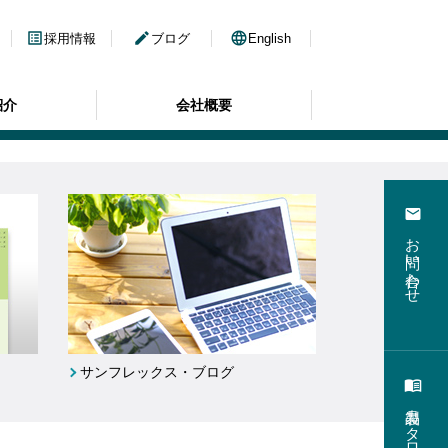
list_alt
edit
language
採用情報
ブログ
English
紹介
会社概要
email
お問い合わせ
サンフレックス・ブログ
menu_book
製品カタログ